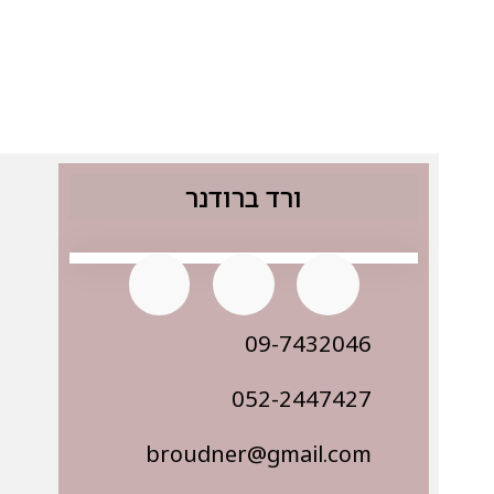
ורד ברודנר
09-7432046
052-2447427
broudner@gmail.com