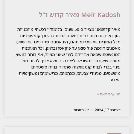
Meir Kadosh מאיר קדוש ז"ל
מאיר קדושאני מצייר כ-50 שנים. בלימודיי רכשתי מיומנויות
כגון ראייה נרחבת, בניית רישום, הנחת צבע וכן קומפוזיציות.
מכל המורים שהשכלתי מהם, היו אמנים מודרניים שהושפעו
מאמנים דוגמת פול סזאן עד פיקאסו ובראק, וכל האומנות
המופשטת שבאה אחריהם.לפני שאני מצייר, אני בוחר בנושא
מסוים שיעורר בי השראה ליצירה. הנושא צריך להיות מול
עיניי בכדי לבנות קומפוזיציה שתהיה בנויה משטחים
מופשטים, מניגודי צבעים, מכתמים, מרישומים ומשקיפויות
הצבע.
המשך קריאה »
דצמבר 17, 2024
אין תגובות