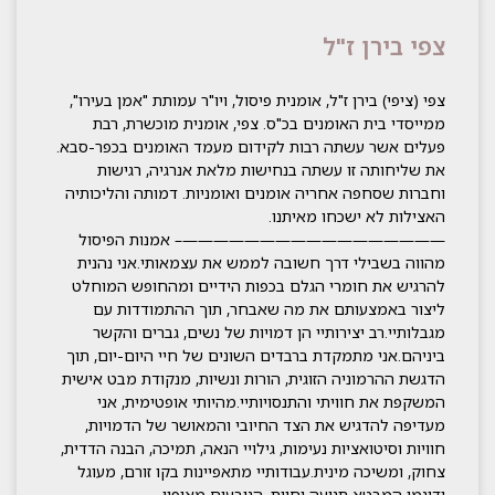
צפי בירן ז"ל
צפי (ציפי) בירן ז"ל, אומנית פיסול, ויו"ר עמותת "אמן בעירו",
ממייסדי בית האומנים בכ"ס. צפי, אומנית מוכשרת, רבת
פעלים אשר עשתה רבות לקידום מעמד האומנים בכפר-סבא.
את שליחותה זו עשתה בנחישות מלאת אנרגיה, רגישות
וחברות שסחפה אחריה אומנים ואומניות. דמותה והליכותיה
האצילות לא ישכחו מאיתנו. ​
—————————————————– אמנות הפיסול
מהווה בשבילי דרך חשובה לממש את עצמאותי.אני נהנית
להרגיש את חומרי הגלם בכפות הידיים ומהחופש המוחלט
ליצור באמצעותם את מה שאבחר, תוך ההתמודדות עם
מגבלותיי.רב יצירותיי הן דמויות של נשים, גברים והקשר
ביניהם.אני מתמקדת ברבדים השונים של חיי היום-יום, תוך
הדגשת ההרמוניה הזוגית, הורות ונשיות, מנקודת מבט אישית
המשקפת את חוויתי והתנסויותיי.מהיותי אופטימית, אני
מעדיפה להדגיש את הצד החיובי והמאושר של הדמויות,
חוויות וסיטואציות נעימות, גילויי הנאה, תמיכה, הבנה הדדית,
צחוק, ומשיכה מינית.עבודותיי מתאפיינות בקו זורם, מעוגל
ודינמי המבטא תנועה וחיות, הנובעים מאופיי