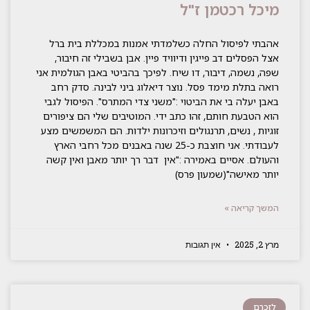
מיכל רכטמן ז"ל
אהבתי לפיסול החלה כשלמדתי אמנות במכללת בית ברל
אצל הפסלים דב פייגין ודיוויד פיין. אבן בשבילי זה חיבור,
שפה, נשמה, דיבור, דו שיח. לפיכך בהביטי באבן הגולמית אני
רואה בתלת מימד פסל. נוצר דיאלוג ביני לבינה. סדק רחב
באבן יעלה בי את הביטוי :"משני צדי המתרס". הפיסול לגבי
הוא הטבעת חותם, זהו כתב ידי. המוטיבים שלי הם ציפורים
זוגיות , נשים, תרנגולים וזיכרונות ילדות. הם המשמשים מצע
לעבודתי. אני חוצבת כ-25 שנה באבנים מכל רחבי הארץ
והעולם. אסיים באמירה :"אין דבר רך יותר מאבן ואין קשה
יותר מאישה"(שמעון פרס)
המשך קריאה »
מרץ 2, 2025
אין תגובות
לזכרם